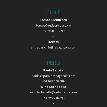
CHILE
Tomás Trebilcock
tomas@redagricola.com
+56 9 9032 3899
-
Tickets:
entradas.chile@redagricola.com
PERÚ
Paola Zapata
paola.zapata@redagricola.com
+51 993 050 689
Nino Lachapelle
nino.lachapelle@redagricola.com
+51 959 716 893
-