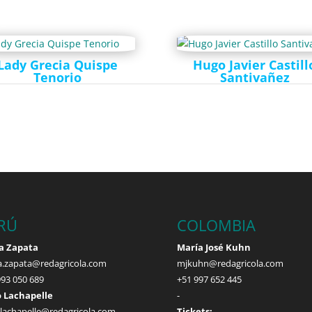
Lady Grecia Quispe
Hugo Javier Castill
Tenorio
Santivañez
RÚ
COLOMBIA
a Zapata
María José Kuhn
a.zapata@redagricola.com
mjkuhn@redagricola.com
993 050 689
+51 997 652 445
 Lachapelle
-
.lachapelle@redagricola.com
Tickets: