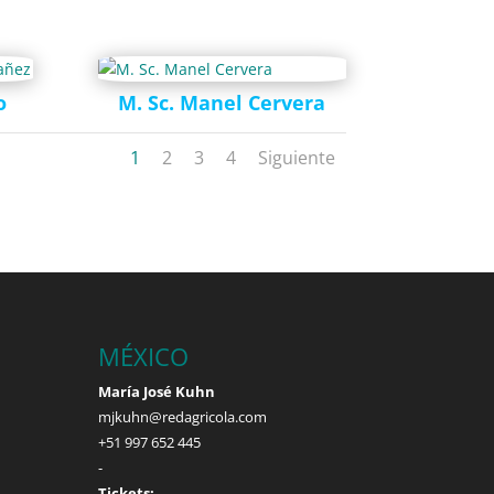
o
M. Sc. Manel Cervera
1
2
3
4
Siguiente
MÉXICO
María José Kuhn
mjkuhn@redagricola.com
+51 997 652 445
-
Tickets: