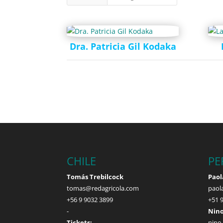
Dra. Patricia Gil Kodaka
CHILE
PE
Tomás Trebilcock
Paol
tomas@redagricola.com
paol
+56 9 9032 3899
+51 
-
Nino
Tickets:
nino