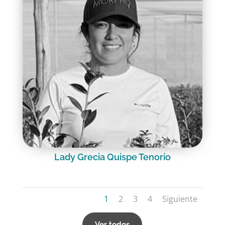
Lady Grecia Quispe Tenorio
1
2
3
4
Siguiente
Ver todos