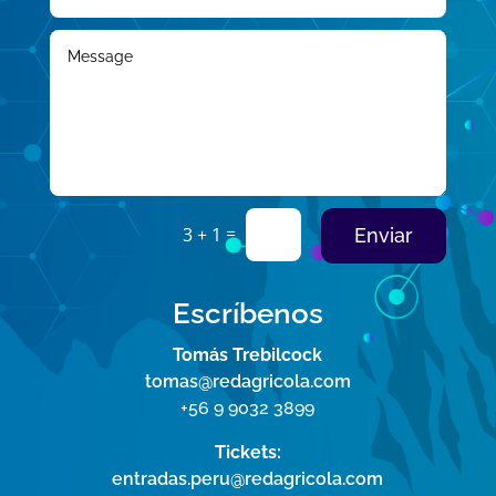
=
3 + 1
Enviar
Escríbenos
Tomás Trebilcock
tomas@redagricola.com
+56 9 9032 3899
Tickets:
entradas.peru@redagricola.com