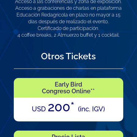
Acceso a las conferencias y zona de exposición.
Acceso a grabaciones de charlas en plataforma
Educación Redagricola en plazo no mayor a 15
días después de realizado el evento.
Certificado de participación.
4 coffee breaks, 2 Almuerzo buffet y 1 cocktail.
Otros Tickets
Early Bird
Congreso Online**
200*
USD
(inc. IGV)
Precio Lista