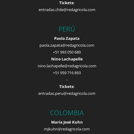
Tickets:
entradas.chile@redagricola.com
PERÚ
Paola Zapata
paola.zapata@redagricola.com
+51 993 050 689
Nino Lachapelle
nino.lachapelle@redagricola.com
+51 959 716 893
-
Tickets:
entradas.peru@redagricola.com
COLOMBIA
María José Kuhn
mjkuhn@redagricola.com