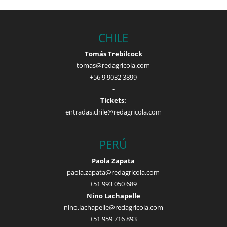
CHILE
Tomás Trebilcock
tomas@redagricola.com
+56 9 9032 3899
-
Tickets:
entradas.chile@redagricola.com
PERÚ
Paola Zapata
paola.zapata@redagricola.com
+51 993 050 689
Nino Lachapelle
nino.lachapelle@redagricola.com
+51 959 716 893