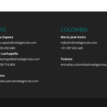
RÚ
COLOMBIA
a Zapata
María José Kuhn
a.zapata@redagricola.com
mjkuhn@redagricola.com
993 050 689
+51 997 652 445
 Lachapelle
-
.lachapelle@redagricola.com
Tickets:
959 716 893
entradas.colombia@redagricola
ets:
adas.peru@redagricola.com