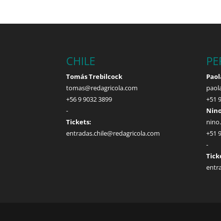
CHILE
PE
Tomás Trebilcock
Paol
tomas@redagricola.com
paol
+56 9 9032 3899
+51 
-
Nino
Tickets:
nino
entradas.chile@redagricola.com
+51 
-
Tick
entr