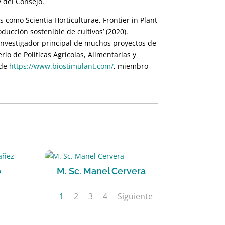
y del Consejo.
 como Scientia Horticulturae, Frontier in Plant
ducción sostenible de cultivos’ (2020).
investigador principal de muchos proyectos de
rio de Políticas Agrícolas, Alimentarias y
 de
https://www.biostimulant.com/
, miembro
o
M. Sc. Manel Cervera
1
2
3
4
Siguiente