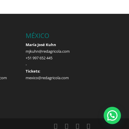
MÉXICO
María José Kuhn
mjkuhn@redagricola.com
+51 997 652 445
-
Tickets:
.com
mexico@redagricola.com