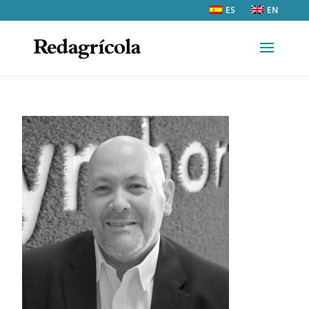
ES
EN