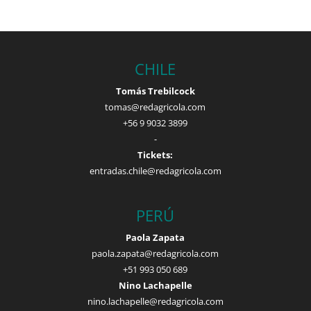
CHILE
Tomás Trebilcock
tomas@redagricola.com
+56 9 9032 3899
-
Tickets:
entradas.chile@redagricola.com
PERÚ
Paola Zapata
paola.zapata@redagricola.com
+51 993 050 689
Nino Lachapelle
nino.lachapelle@redagricola.com