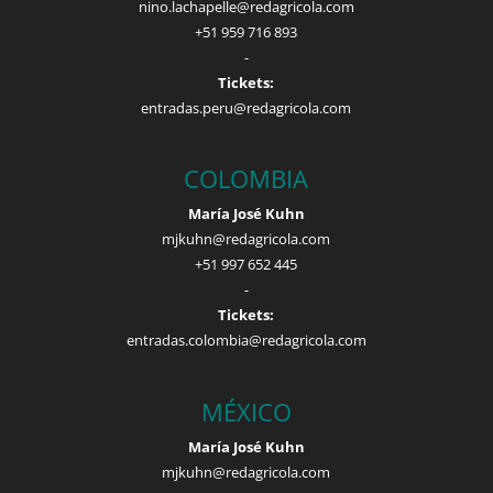
nino.lachapelle@redagricola.com
+51 959 716 893
-
Tickets:
entradas.peru@redagricola.com
COLOMBIA
María José Kuhn
mjkuhn@redagricola.com
+51 997 652 445
-
Tickets:
entradas.colombia@redagricola.com
MÉXICO
María José Kuhn
mjkuhn@redagricola.com