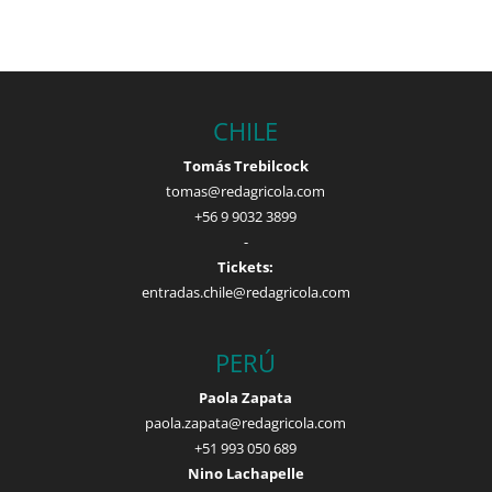
CHILE
Tomás Trebilcock
tomas@redagricola.com
+56 9 9032 3899
-
Tickets:
entradas.chile@redagricola.com
PERÚ
Paola Zapata
paola.zapata@redagricola.com
+51 993 050 689
Nino Lachapelle