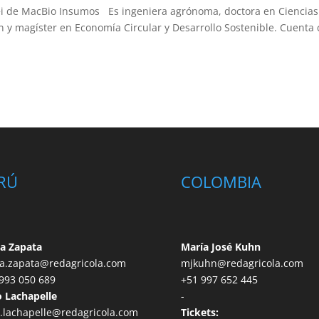
+i de MacBio Insumos Es ingeniera agrónoma, doctora en Ciencias
 y magíster en Economía Circular y Desarrollo Sostenible. Cuenta
RÚ
COLOMBIA
a Zapata
María José Kuhn
a.zapata@redagricola.com
mjkuhn@redagricola.com
993 050 689
+51 997 652 445
 Lachapelle
-
.lachapelle@redagricola.com
Tickets: