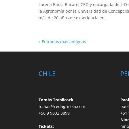
Lorena Barra Bucarei CEO y encargada de I+D
la Agronomía por la Universidad de Concepción
más de 20 años de experiencia en...
« Entradas más antiguas
CHILE
PE
Tomás Trebilcock
Paol
tomas@redagricola.com
paol
+56 9 9032 3899
+51 
-
Nino
Tickets:
nino