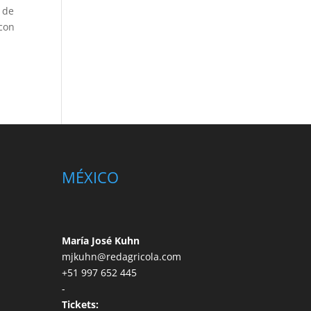
 de
 con
MÉXICO
María José Kuhn
mjkuhn@redagricola.com
+51 997 652 445
-
Tickets: