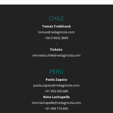
CHILE
Tomás Trebilcock
tomas@redagricola.com
+56 9 9032 3899
-
Tickets:
entradas.chile@redagricola.com
PERÚ
Paola Zapata
paola.zapata@redagricola.com
+51 993 050 689
Nino Lachapelle
nino.lachapelle@redagricola.com
+51 959 716 893