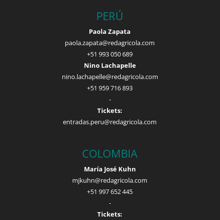
PERÚ
Paola Zapata
paola.zapata@redagricola.com
+51 993 050 689
Nino Lachapelle
nino.lachapelle@redagricola.com
+51 959 716 893
-
Tickets:
entradas.peru@redagricola.com
COLOMBIA
María José Kuhn
mjkuhn@redagricola.com
+51 997 652 445
-
Tickets: