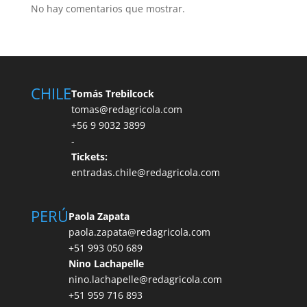
No hay comentarios que mostrar.
CHILE
Tomás Trebilcock
tomas@redagricola.com
+56 9 9032 3899
-
Tickets:
entradas.chile@redagricola.com
PERÚ
Paola Zapata
paola.zapata@redagricola.com
+51 993 050 689
Nino Lachapelle
nino.lachapelle@redagricola.com
+51 959 716 893