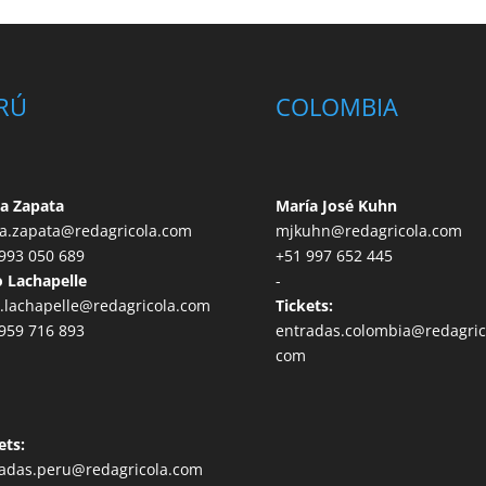
RÚ
COLOMBIA
a Zapata
María José Kuhn
a.zapata@redagricola.com
mjkuhn@redagricola.com
993 050 689
+51 997 652 445
 Lachapelle
-
.lachapelle@redagricola.com
Tickets:
959 716 893
entradas.colombia@redagric
com
ets:
adas.peru@redagricola.com