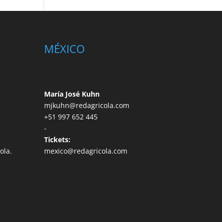
MÉXICO
María José Kuhn
mjkuhn@redagricola.com
+51 997 652 445
-
Tickets:
ola.
mexico@redagricola.com