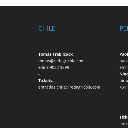
CHILE
PE
Tomás Trebilcock
Paol
tomas@redagricola.com
paol
+56 9 9032 3899
+51 
-
Nino
Tickets:
nino
entradas.chile@redagricola.com
+51 
-
Tick
entr