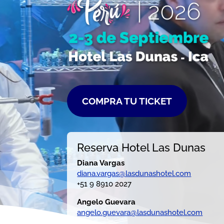
COMPRA TU TICKET
Reserva Hotel Las Dunas
Diana Vargas
diana.vargas@lasdunashotel.com
+51 9 8910 2027
Angelo Guevara
angelo.guevara@lasdunashotel.com