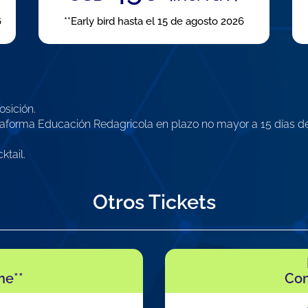
6
**Early bird hasta el 15 de agosto 2026
osición.
aforma Educación Redagricola en plazo no mayor a 15 días de
ktail.
Otros Tickets
ne**
Con