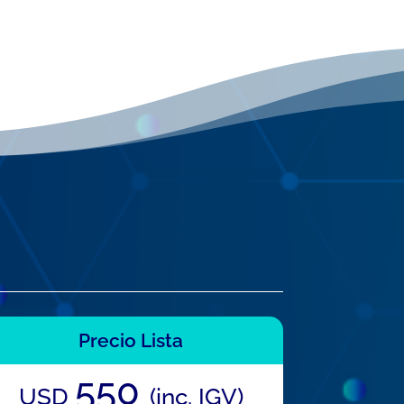
Precio Lista
550
USD
(inc. IGV)