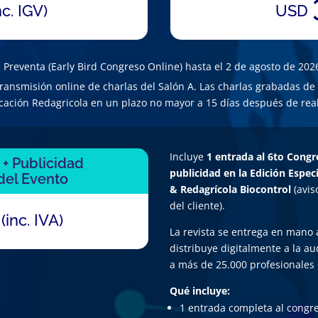
nc. IGV)
USD
 Preventa (Early Bird Congreso Online) hasta el 2 de agosto de 202
transmisión online de charlas del Salón A. Las charlas grabadas de 
ación Redagricola en un plazo no mayor a 15 días después de real
Incluye
1 entrada al 6to Cong
 + Publicidad
publicidad en la Edición Espe
 del Evento
& Redagrícola Biocontrol
(avis
0
del cliente).
(inc. IVA)
La revista se entrega en mano a
distribuye digitalmente a la a
a más de 25.000 profesionales 
Qué incluye:
1 entrada completa al congr