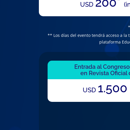
200*
USD
(i
*
** Los días del evento tendrá acceso a la 
plataforma Educ
Entrada al Congreso
en Revista Oficial
1.50
USD