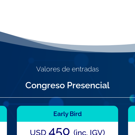
Valores de entradas
Congreso Presencial
Early Bird
450
USD
(inc. IGV)