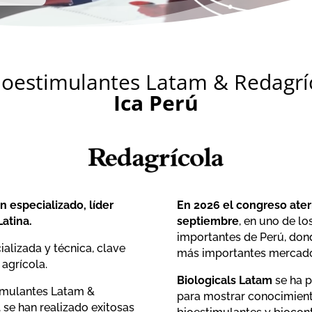
ioestimulantes Latam & Redagríc
Ica Perú
 especializado, líder
En 2026 el congreso aterri
Latina.
septiembre
, en uno de l
importantes de Perú, dond
alizada y técnica, clave
más importantes mercad
 agrícola.
Biologicals Latam
se ha p
imulantes Latam &
para mostrar conocimiento
 se han realizado exitosas