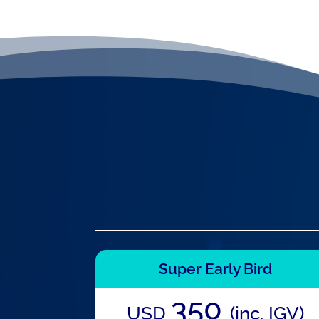
Super Early Bird
350
USD
(inc. IGV)