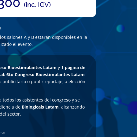
300
(inc. IGV)
6.
los salones A y B estarán disponibles en la
izado el evento.
reso Bioestimulantes Latam
y
1 página de
cial: 6to Congreso Bioestimulantes Latam
o publicitario o publirreportaje, a elección
 todos los asistentes del congreso y se
udiencia de
Biologicals Latam
, alcanzando
del sector.
eso