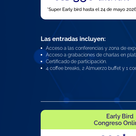
*Super Early bird hasta el 24 de mayo 202
Las entradas incluyen:
Acceso a las conferencias y zona de exp
Acceso a grabaciones de charlas en plat
Certificado de participación.
4 coffee breaks, 2 Almuerzo buffet y 1 coc
Early Bird
Congreso Onli